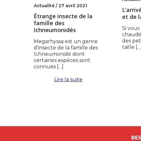
Actualité /
27 avril 2021
L’arri
Étrange insecte de la
et de l
famille des
Si vous
Ichneumonidés
chaudiè
des peti
Megarhyssa est un genre
taille […
d’insecte de la famille des
Ichneumonidé dont
certaines espèces sont
connues […]
Lire la suite
BES