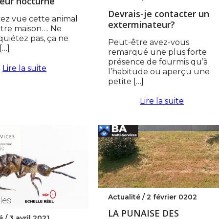
eur nocturne
Devrais-je contacter un
ez vue cette animal
exterminateur?
tre maison…. Ne
quiétez pas, ça ne
Peut-être avez-vous
[…]
remarqué une plus forte
présence de fourmis qu’à
Lire la suite
l’habitude ou aperçu une
petite […]
Lire la suite
Actualité /
2 février 0202
LA PUNAISE DES
é /
3 avril 2021