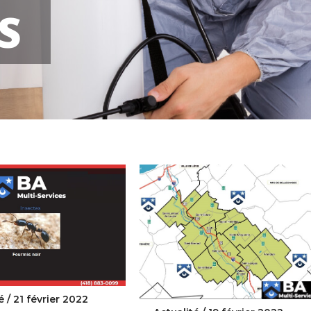
S
é /
21 février 2022